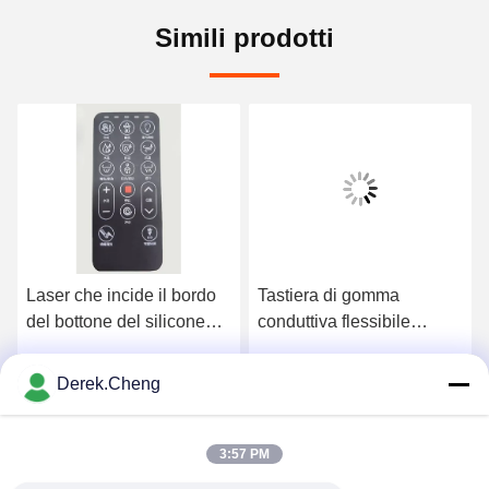
Simili prodotti
Laser che incide il bordo
Tastiera di gomma
del bottone del silicone
conduttiva flessibile
per la sciacquone
trasparente dell'OEM
Flessinga
Derek.Cheng
o
Ottenga il migliore prezzo
Ottenga il migliore prezzo
3:57 PM