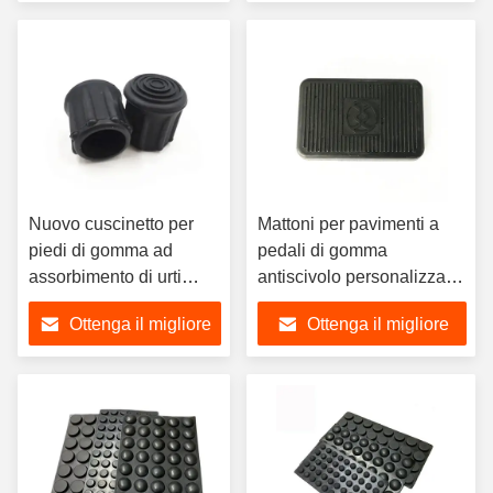
anti scivolamento
guarnizione
prezzo
prezzo
Pallone per piedi in
gomma
Nuovo cuscinetto per
Mattoni per pavimenti a
piedi di gomma ad
pedali di gomma
assorbimento di urti
antiscivolo personalizzati,
circolare antiscivolo
tappeti per pavimenti
Ottenga il migliore
Ottenga il migliore
personalizzato
universali, gomma
quadrata
prezzo
prezzo