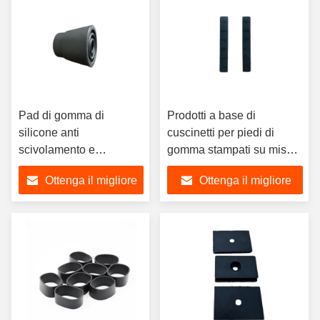
Pad di gomma di
Prodotti a base di
silicone anti
cuscinetti per piedi di
scivolamento e
gomma stampati su misura
assorbimento degli urti
con cuscinetti per piedi di
Ottenga il migliore
Ottenga il migliore
mobili Pad per piedi
gomma di silicone 3M
Modello di taglio della
prezzo
prezzo
guarnizione