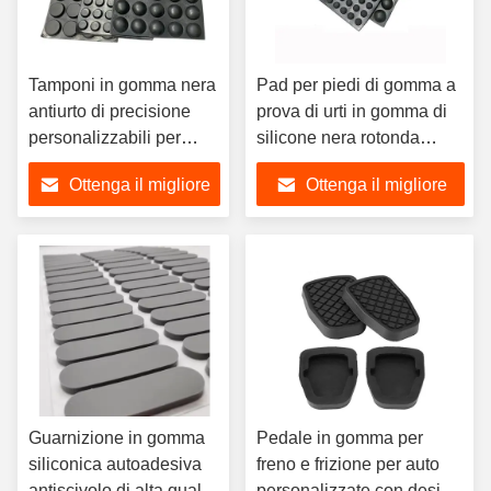
Tamponi in gomma nera
Pad per piedi di gomma a
antiurto di precisione
prova di urti in gomma di
personalizzabili per
silicone nera rotonda
elettrodomestici
personalizzata
Ottenga il migliore
Ottenga il migliore
prezzo
prezzo
Guarnizione in gomma
Pedale in gomma per
siliconica autoadesiva
freno e frizione per auto
antiscivolo di alta qualità
personalizzate con design