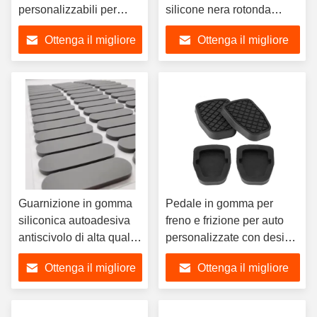
personalizzabili per
silicone nera rotonda
elettrodomestici
personalizzata
Ottenga il migliore
Ottenga il migliore
prezzo
prezzo
Guarnizione in gomma
Pedale in gomma per
siliconica autoadesiva
freno e frizione per auto
antiscivolo di alta qualità
personalizzate con design
con adesivo 3M, su
durevole e antiscivolo
Ottenga il migliore
Ottenga il migliore
misura, ammortizzante
prezzo
prezzo