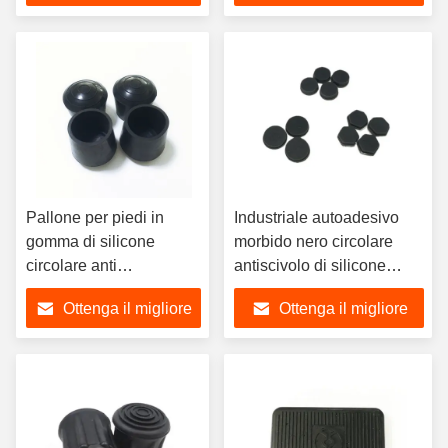
multiuso
prezzo
prezzo
Pallone per piedi in
Industriale autoadesivo
gomma di silicone
morbido nero circolare
circolare anti
antiscivolo di silicone
scivolamento Poltrona
gomma pedana per piedi
Ottenga il migliore
Ottenga il migliore
copertura per gambe
di taglio di servizio di
anti scivolamento
guarnizione
prezzo
prezzo
Pallone per piedi in
gomma