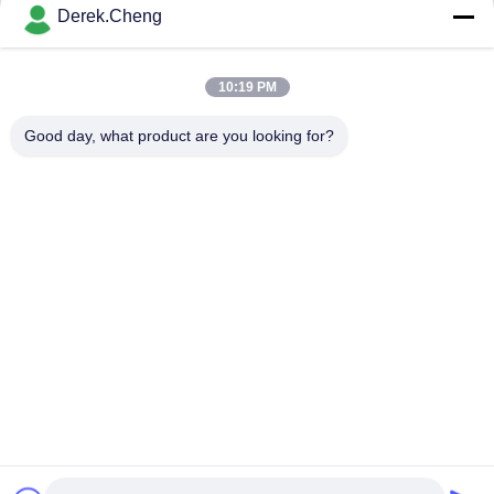
Derek.Cheng
Invii
10:19 PM
Good day, what product are you looking for?
Xiamen Juguangli Import & Export Co., Ltd
derekcheng@jglsilicone.com
86-592-5536328
5° piano, edificio A, n. 388 Houkeng Houshe, distretto di
Huli, Xiamen 361015 Cina.
Buona qualità della Cina Tastiere della gomma di silicone
Fornitore. © di Copyright 2021-2026 siliconerubber-