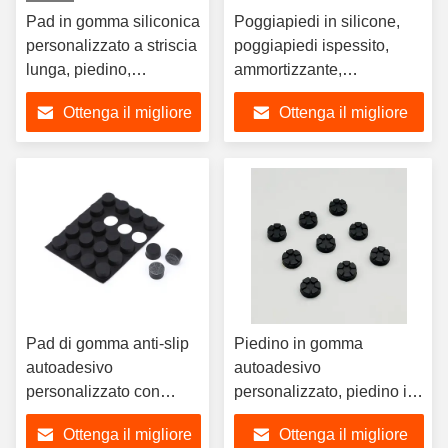
Pad in gomma siliconica
Poggiapiedi in silicone,
personalizzato a striscia
poggiapiedi ispessito,
lunga, piedino,
ammortizzante,
protezione tagliata in
antiscivolo,
Ottenga il migliore
Ottenga il migliore
varie dimensioni
personalizzazione
fustellata
prezzo
prezzo
Pad di gomma anti-slip
Piedino in gomma
autoadesivo
autoadesivo
personalizzato con
personalizzato, piedino in
dimensioni e colori
silicone resistente al
Ottenga il migliore
Ottenga il migliore
personalizzabili
calore, piedino protettivo