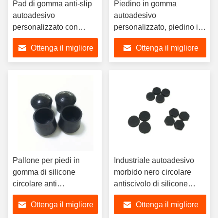
Pad di gomma anti-slip
Piedino in gomma
autoadesivo
autoadesivo
personalizzato con
personalizzato, piedino in
dimensioni e colori
silicone resistente al
Ottenga il migliore
Ottenga il migliore
personalizzabili
calore, piedino protettivo
multiuso
prezzo
prezzo
Pallone per piedi in
Industriale autoadesivo
gomma di silicone
morbido nero circolare
circolare anti
antiscivolo di silicone
scivolamento Poltrona
gomma pedana per piedi
Ottenga il migliore
Ottenga il migliore
copertura per gambe
di taglio di servizio di