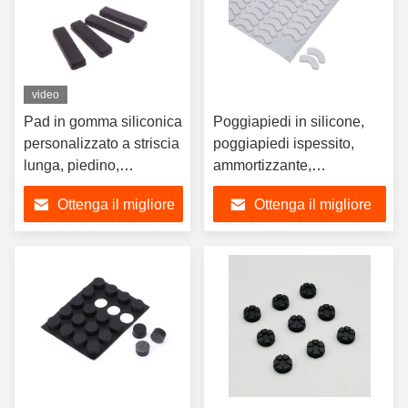
video
Pad in gomma siliconica
Poggiapiedi in silicone,
personalizzato a striscia
poggiapiedi ispessito,
lunga, piedino,
ammortizzante,
protezione tagliata in
antiscivolo,
Ottenga il migliore
Ottenga il migliore
varie dimensioni
personalizzazione
fustellata
prezzo
prezzo