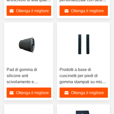
con adesivo 3M, su
durevole e antiscivolo
Ottenga il migliore
Ottenga il migliore
misura, ammortizzante
prezzo
prezzo
Pad di gomma di
Prodotti a base di
silicone anti
cuscinetti per piedi di
scivolamento e
gomma stampati su misura
assorbimento degli urti
con cuscinetti per piedi di
Ottenga il migliore
Ottenga il migliore
mobili Pad per piedi
gomma di silicone 3M
Modello di taglio della
prezzo
prezzo
guarnizione