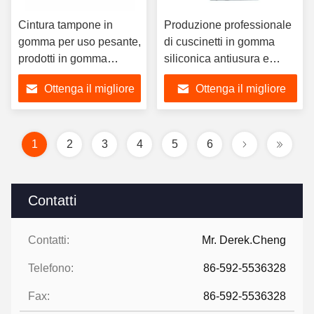
Cintura tampone in
Produzione professionale
gomma per uso pesante,
di cuscinetti in gomma
prodotti in gomma
siliconica antiusura e
personalizzati di varie
ammortizzanti
Ottenga il migliore
Ottenga il migliore
dimensioni
prezzo
prezzo
1
2
3
4
5
6
Contatti
Contatti:
Mr. Derek.Cheng
Telefono:
86-592-5536328
Fax:
86-592-5536328