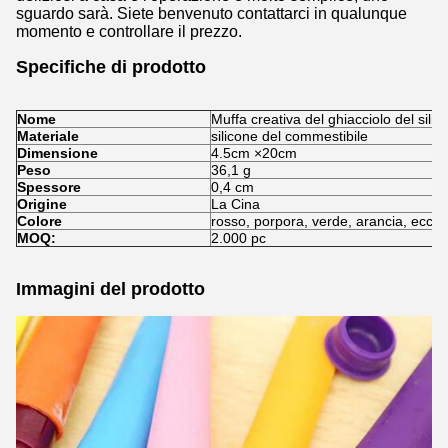
sguardo sarà. Siete benvenuto contattarci in qualunque
momento e controllare il prezzo.
Specifiche di prodotto
Nome
Muffa creativa del ghiacciolo del silic
Materiale
silicone del commestibile
Dimensione
4.5cm ×20cm
Peso
36,1 g
Spessore
0,4 cm
Origine
La Cina
Colore
rosso, porpora, verde, arancia, ecc
MOQ:
2.000 pc
Immagini del prodotto